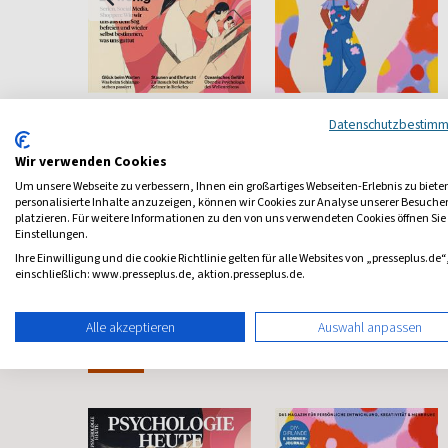
under
Psychologie Heute
Flow
Datenschutzbestim
Staunen
Psychologie fürs Leben
Bewußt leben und erleben
Wir verwenden Cookies
ab 8,11 €
ab 8,50 €
Um unsere Webseite zu verbessern, Ihnen ein großartiges Webseiten-Erlebnis zu biete
personalisierte Inhalte anzuzeigen, können wir Cookies zur Analyse unserer Besuch
4,68
(monatlich)
4,40
(8 x pro Jahr)
4,63
platzieren. Für weitere Informationen zu den von uns verwendeten Cookies öffnen Sie
Einstellungen.
Ihre Einwilligung und die cookie Richtlinie gelten für alle Websites von „presseplus.de“
einschließlich: www.presseplus.de, aktion.presseplus.de.
Alle akzeptieren
Auswahl anpassen
Frauenzeitschriften