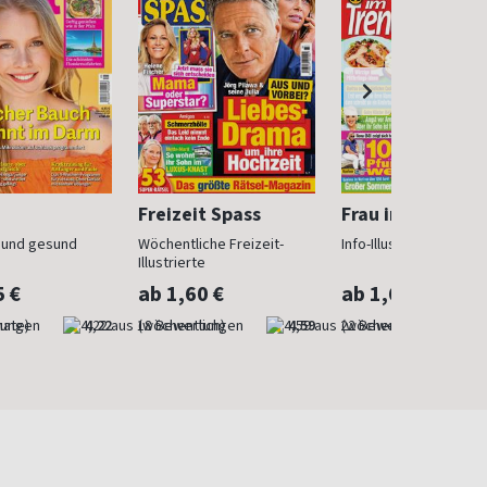
Freizeit Spass
Frau im Trend
n und gesund
Wöchentliche Freizeit-
Info-Illustrierte für Fr
Illustrierte
5 €
ab 1,60 €
ab 1,60 €
nate)
4,22
(wöchentlich)
4,59
(wöchentlich)