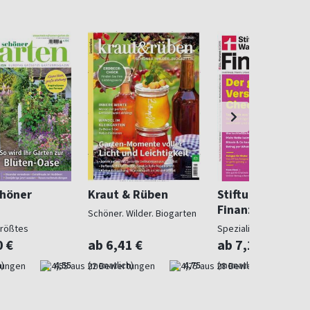
chöner
Kraut & Rüben
Stiftung Warent
Finanzen
Schöner. Wilder. Biogarten
größtes
Spezialist in Geldsach
gazin
0 €
ab 6,41 €
ab 7,10 €
)
4,55
(monatlich)
4,75
(monatlich)