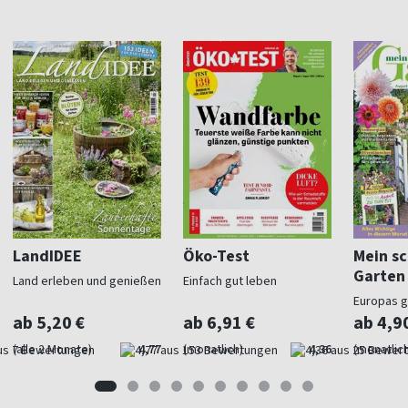
LandIDEE
Öko-Test
Mein s
Garten
Land erleben und genießen
Einfach gut leben
Europas 
Gartenma
ab 5,20 €
ab 6,91 €
ab 4,9
(alle 2 Monate)
4,77
(monatlich)
4,36
(monatlich