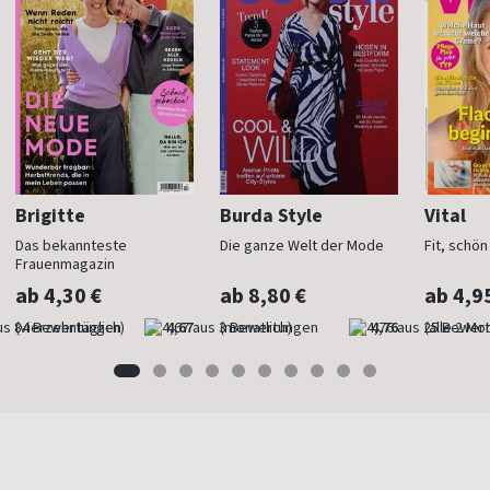
Brigitte
Burda Style
Vital
Das bekannteste
Die ganze Welt der Mode
Fit, schö
Frauenmagazin
ab 4,30 €
ab 8,80 €
ab 4,9
(vierzehntäglich)
4,67
(monatlich)
4,76
(alle 2 Mo