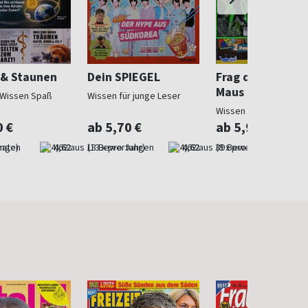
 & Staunen
Dein SPIEGEL
Frag doch mal d
Maus
 Wissen Spaß
Wissen für junge Leser
Wissen im TV
0 €
ab 5,70 €
ab 5,99 €
nate)
4,62
(13 x pro Jahr)
4,62
(8 x pro Jahr)