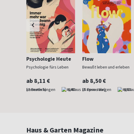
h
Psychologie Heute
Flow
Psychologie fürs Leben
Bewußt leben und erleben
ab 8,11 €
ab 8,50 €
4,83
(monatlich)
4,40
(8 x pro Jahr)
4,63
Haus & Garten Magazine