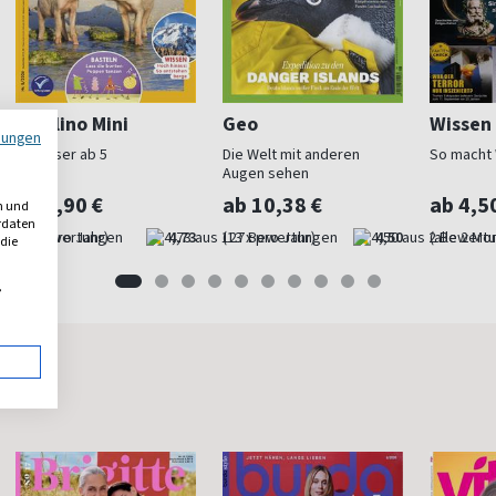
GEOlino Mini
Geo
Wissen
mungen
Erstleser ab 5
Die Welt mit anderen
So macht
Augen sehen
ab 4,90 €
ab 10,38 €
ab 4,5
n und
erdaten
(15 x pro Jahr)
4,73
(13 x pro Jahr)
4,50
(alle 2 Mo
 die
,