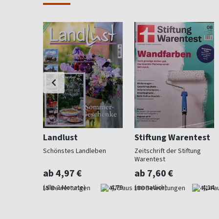
Landlust
Stiftung Warentest
 Beet und
Schönstes Landleben
Zeitschrift der Stiftung
Warentest
ab 4,97 €
ab 7,60 €
4,73
(alle 2 Monate)
4,79
(monatlich)
4,14