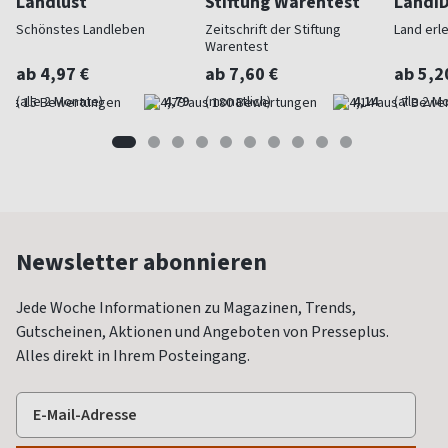
Landlust
Stiftung Warentest
LandI
Schönstes Landleben
Zeitschrift der Stiftung
Land erl
Warentest
ab 4,97 €
ab 7,60 €
ab 5,2
(alle 2 Monate)
4,79
(monatlich)
4,14
(alle 2 M
Newsletter abonnieren
Jede Woche Informationen zu Magazinen, Trends,
Gutscheinen, Aktionen und Angeboten von Presseplus.
Alles direkt in Ihrem Posteingang.