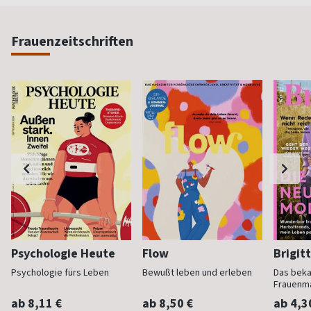
Frauenzeitschriften
Psychologie Heute
Flow
Brigit
Psychologie fürs Leben
Bewußt leben und erleben
Das bek
Frauenm
ab 8,11 €
ab 8,50 €
ab 4,3