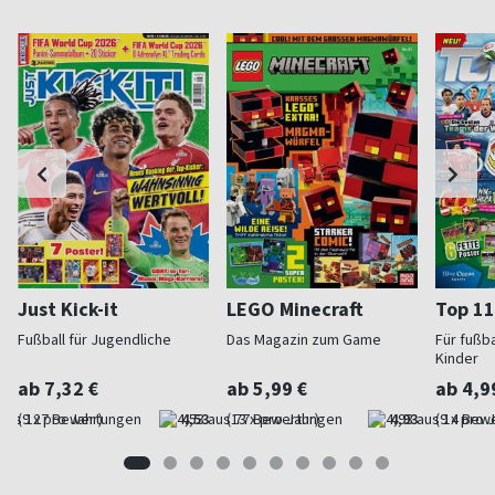
Just Kick-it
LEGO Minecraft
Top 11
Fußball für Jugendliche
Das Magazin zum Game
Für fußb
Kinder
ab 7,32 €
ab 5,99 €
ab 4,9
(9 x pro Jahr)
4,53
(13 x pro Jahr)
4,93
(9 x pro 