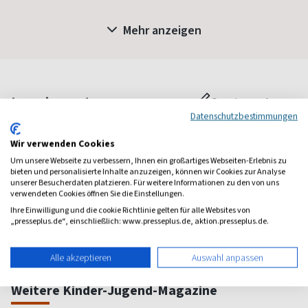
Mehr anzeigen
Leserbewertungen
Bewertung verfassen
Datenschutzbestimmungen
Wir verwenden Cookies
1 Jahr Freude schenken!
Um unsere Webseite zu verbessern, Ihnen ein großartiges Webseiten-Erlebnis zu
bieten und personalisierte Inhalte anzuzeigen, können wir Cookies zur Analyse
Bei einer Auswahl von über 1.800 Magazinen finden Sie das
unserer Besucherdaten platzieren. Für weitere Informationen zu den von uns
richtige Geschenk für jeden.
verwendeten Cookies öffnen Sie die Einstellungen.
Ihre Einwilligung und die cookie Richtlinie gelten für alle Websites von
zum Geschenkabo-Finder
„presseplus.de“, einschließlich: www.presseplus.de, aktion.presseplus.de.
Alle akzeptieren
Auswahl anpassen
Weitere Kinder-Jugend-Magazine