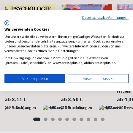
Datenschutzbestimmungen
Wir verwenden Cookies
Um unsere Webseite zu verbessern, Ihnen ein großartiges Webseiten-Erlebnis zu
bieten und personalisierte Inhalte anzuzeigen, können wir Cookies zur Analyse
unserer Besucherdaten platzieren. Für weitere Informationen zu den von uns
verwendeten Cookies öffnen Sie die Einstellungen.
Ihre Einwilligung und die cookie Richtlinie gelten für alle Websites von
„presseplus.de“, einschließlich: www.presseplus.de, aktion.presseplus.de.
Psychologie Heute
Flow
Brigit
Alle akzeptieren
Auswahl anpassen
Psychologie fürs Leben
Bewußt leben und erleben
Das bek
Frauenm
ab 8,11 €
ab 8,50 €
ab 4,3
(monatlich)
4,40
(8 x pro Jahr)
4,63
(vierzehn