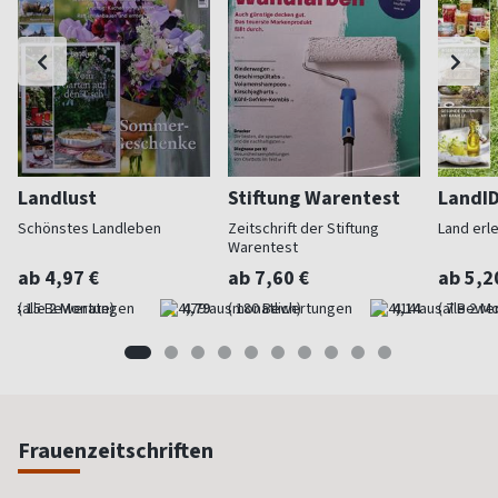
Landlust
Stiftung Warentest
LandI
Schönstes Landleben
Zeitschrift der Stiftung
Land erl
Warentest
ab 4,97 €
ab 7,60 €
ab 5,2
(alle 2 Monate)
4,79
(monatlich)
4,14
(alle 2 M
Frauenzeitschriften