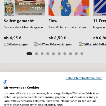
Selbst gemacht
Flow
11 Fr
Das kreative Ideen-Magazin
Bewußt leben und erleben
Magazin f
ab 4,95 €
ab 8,50 €
ab 6,9
(quartalsweise)
4,17
(8 x pro Jahr)
4,63
(monatlic
Frauenzeitschriften
Datenschutzbestimmungen
Wir verwenden Cookies
Um unsere Webseite zu verbessern, Ihnen ein großartiges Webseiten-Erlebnis zu
bieten und personalisierte Inhalte anzuzeigen, können wir Cookies zur Analyse
unserer Besucherdaten platzieren. Für weitere Informationen zu den von uns
verwendeten Cookies öffnen Sie die Einstellungen.