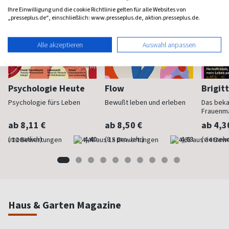
Ihre Einwilligung und die cookie Richtlinie gelten für alle Websites von
„presseplus.de“, einschließlich: www.presseplus.de, aktion.presseplus.de.
Alle akzeptieren
Auswahl anpassen
Psychologie Heute
Flow
Brigit
Psychologie fürs Leben
Bewußt leben und erleben
Das bek
Frauenm
ab 8,11 €
ab 8,50 €
ab 4,3
(monatlich)
4,40
(8 x pro Jahr)
4,63
(vierzehn
Haus & Garten Magazine