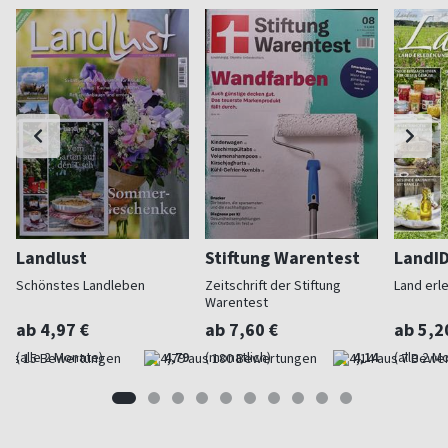
Landlust
Stiftung Warentest
LandI
Schönstes Landleben
Zeitschrift der Stiftung
Land erl
Warentest
ab 4,97 €
ab 7,60 €
ab 5,2
(alle 2 Monate)
4,79
(monatlich)
4,14
(alle 2 M