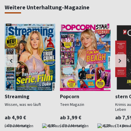
Weitere Unterhaltung-Magazine
Streaming
Popcorn
stern 
Wissen, was wo läuft
Teen Magazin
Krimis a
Leben
ab 4,90 €
ab 3,99 €
ab 7,5
(alle 2 Monate)
4,00
(alle 2 Monate)
4,29
(7 x pro 