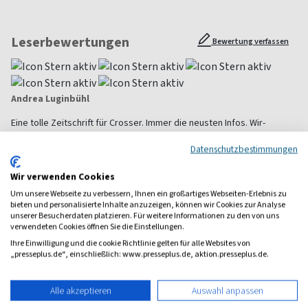
Leserbewertungen
Bewertung verfassen
Andrea Luginbühl
Eine tolle Zeitschrift für Crosser. Immer die neusten Infos. Wir-
besonders unser 10 jähriger Crosser- freuen uns immer, wenn das
Datenschutzbestimmungen
neuste Magazin wieder im Briefkasten steckt.
Wir verwenden Cookies
Alle Leserbewertungen anzeigen
Um unsere Webseite zu verbessern, Ihnen ein großartiges Webseiten-Erlebnis zu
bieten und personalisierte Inhalte anzuzeigen, können wir Cookies zur Analyse
unserer Besucherdaten platzieren. Für weitere Informationen zu den von uns
1 Jahr Freude schenken!
verwendeten Cookies öffnen Sie die Einstellungen.
Ihre Einwilligung und die cookie Richtlinie gelten für alle Websites von
Bei einer Auswahl von über 1.800 Magazinen finden Sie das
„presseplus.de“, einschließlich: www.presseplus.de, aktion.presseplus.de.
richtige Geschenk für jeden.
zum Geschenkabo-Finder
Alle akzeptieren
Auswahl anpassen