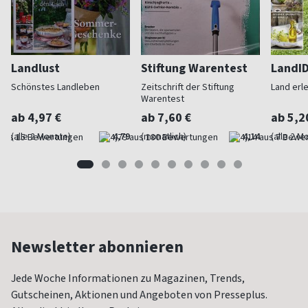
Landlust
Stiftung Warentest
LandI
Schönstes Landleben
Zeitschrift der Stiftung
Land erl
Warentest
ab 4,97 €
ab 7,60 €
ab 5,2
(alle 2 Monate)
4,79
(monatlich)
4,14
(alle 2 M
Newsletter abonnieren
Jede Woche Informationen zu Magazinen, Trends,
Gutscheinen, Aktionen und Angeboten von Presseplus.