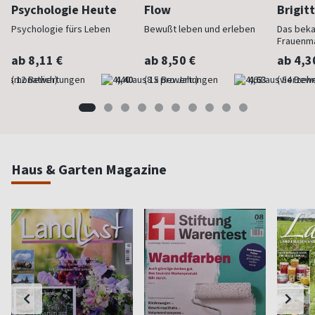
Psychologie Heute
Flow
Brigit
Psychologie fürs Leben
Bewußt leben und erleben
Das bek
Frauenm
ab 8,11 €
ab 8,50 €
ab 4,3
(monatlich)
4,40
(8 x pro Jahr)
4,63
(vierzehn
Haus & Garten Magazine