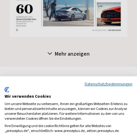
Mehr anzeigen
Datenschutzbestimmungen
Leserbewertungen
Bewertung verfassen
Wir verwenden Cookies
Um unsere Webseite zu verbessern, Ihnen ein großartiges Webseiten-Erlebnis zu
bieten und personalisierte Inhalte anzuzeigen, können wir Cookies zur Analyse
1 Jahr Freude schenken!
unserer Besucherdaten platzieren. Für weitere Informationen zu den von uns
verwendeten Cookies öffnen Sie die Einstellungen.
Bei einer Auswahl von über 1.800 Magazinen finden Sie das
richtige Geschenk für jeden.
Ihre Einwilligung und die cookie Richtlinie gelten für alle Websites von
„presseplus.de“, einschließlich: www.presseplus.de, aktion.presseplus.de.
zum Geschenkabo-Finder