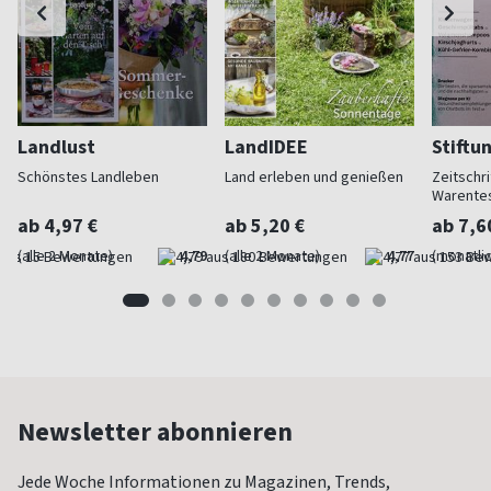
Landlust
LandIDEE
Stiftu
Schönstes Landleben
Land erleben und genießen
Zeitschri
Warente
ab 4,97 €
ab 5,20 €
ab 7,6
(alle 2 Monate)
4,79
(alle 2 Monate)
4,77
(monatlic
Newsletter abonnieren
Jede Woche Informationen zu Magazinen, Trends,