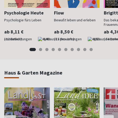
Psychologie Heute
Flow
Brigit
Psychologie fürs Leben
Bewußt leben und erleben
Das bek
Frauenm
ab 8,11 €
ab 8,50 €
ab 4,3
(monatlich)
4,40
(8 x pro Jahr)
4,63
(vierzehn
Haus & Garten Magazine