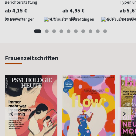
Berichterstattung
Typen u
ab 4,15 €
ab 4,95 €
ab 5,6
(monatlich)
4,79
(halbjährlich)
4,07
(monatlic
Frauenzeitschriften