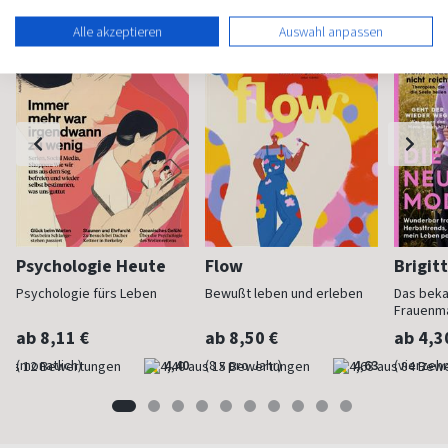
Alle akzeptieren
Auswahl anpassen
Psychologie Heute
Flow
Brigit
Psychologie fürs Leben
Bewußt leben und erleben
Das bek
Frauenm
ab 8,11 €
ab 8,50 €
ab 4,3
(monatlich)
4,40
(8 x pro Jahr)
4,63
(vierzehn