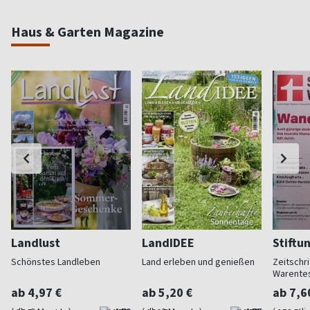
Haus & Garten Magazine
Landlust
LandIDEE
Stiftu
Schönstes Landleben
Land erleben und genießen
Zeitschri
Warente
ab 4,97 €
ab 5,20 €
ab 7,6