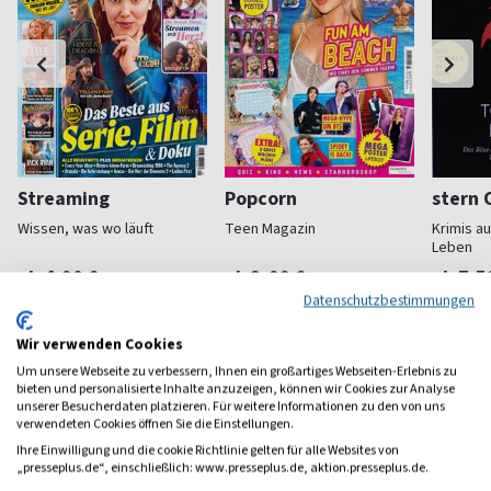
Streaming
Popcorn
stern 
Wissen, was wo läuft
Teen Magazin
Krimis a
Leben
ab 4,90 €
ab 3,99 €
ab 7,5
Datenschutzbestimmungen
(alle 2 Monate)
4,00
(alle 2 Monate)
4,29
(7 x pro 
Wir verwenden Cookies
Um unsere Webseite zu verbessern, Ihnen ein großartiges Webseiten-Erlebnis zu
bieten und personalisierte Inhalte anzuzeigen, können wir Cookies zur Analyse
unserer Besucherdaten platzieren. Für weitere Informationen zu den von uns
verwendeten Cookies öffnen Sie die Einstellungen.
Frauenzeitschriften
Ihre Einwilligung und die cookie Richtlinie gelten für alle Websites von
„presseplus.de“, einschließlich: www.presseplus.de, aktion.presseplus.de.