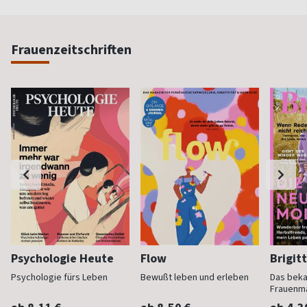
Frauenzeitschriften
Psychologie Heute
Flow
Brigit
Psychologie fürs Leben
Bewußt leben und erleben
Das bek
Frauenm