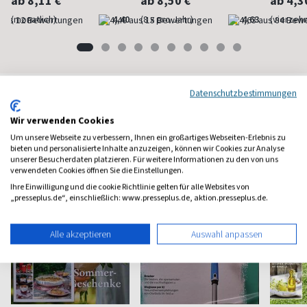
ab 8,11 €
ab 8,50 €
ab 4,3
(monatlich)
4,40
(8 x pro Jahr)
4,63
(vierzehn
Datenschutzbestimmungen
Haus & Garten Magazine
Wir verwenden Cookies
Um unsere Webseite zu verbessern, Ihnen ein großartiges Webseiten-Erlebnis zu
bieten und personalisierte Inhalte anzuzeigen, können wir Cookies zur Analyse
unserer Besucherdaten platzieren. Für weitere Informationen zu den von uns
verwendeten Cookies öffnen Sie die Einstellungen.
Ihre Einwilligung und die cookie Richtlinie gelten für alle Websites von
„presseplus.de“, einschließlich: www.presseplus.de, aktion.presseplus.de.
Alle akzeptieren
Auswahl anpassen