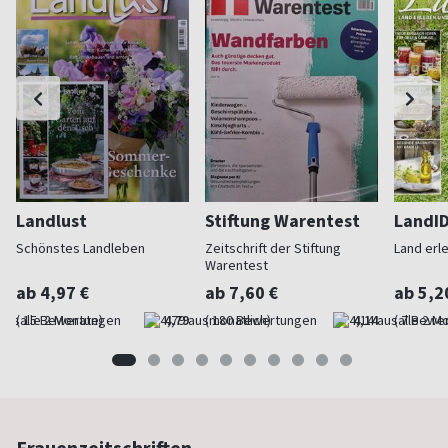
Landlust
Stiftung Warentest
LandI
Schönstes Landleben
Zeitschrift der Stiftung
Land erl
Warentest
ab 4,97 €
ab 7,60 €
ab 5,2
(alle 2 Monate)
4,79
(monatlich)
4,14
(alle 2 M