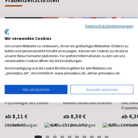
Frauenzeitschriften
Datenschutzbestimmungen
Wir verwenden Cookies
Um unsere Webseite zu verbessern, Ihnen ein großartiges Webseiten-Erlebnis zu
bieten und personalisierte Inhalte anzuzeigen, können wir Cookies zur Analyse
unserer Besucherdaten platzieren. Für weitere Informationen zu den von uns
verwendeten Cookies öffnen Sie die Einstellungen.
Ihre Einwilligung und die cookie Richtlinie gelten für alle Websites von
„presseplus.de“, einschließlich: www.presseplus.de, aktion.presseplus.de.
Alle akzeptieren
Auswahl anpassen
Psychologie Heute
Flow
Brigit
Psychologie fürs Leben
Bewußt leben und erleben
Das bek
Frauenm
ab 8,11 €
ab 8,50 €
ab 4,3
(monatlich)
4,40
(8 x pro Jahr)
4,63
(vierzehn