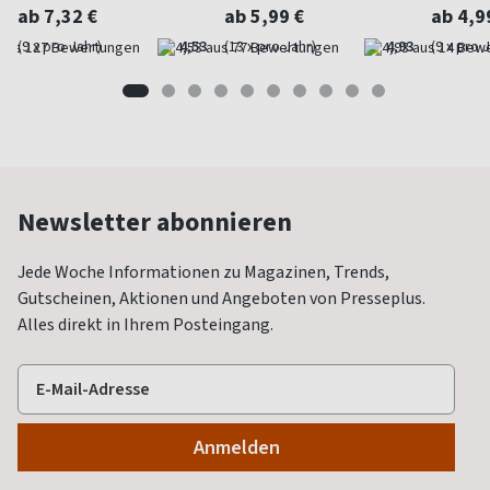
ab 7,32 €
ab 5,99 €
ab 4,9
(9 x pro Jahr)
4,53
(13 x pro Jahr)
4,93
(9 x pro 
Newsletter abonnieren
Jede Woche Informationen zu Magazinen, Trends,
Gutscheinen, Aktionen und Angeboten von Presseplus.
Alles direkt in Ihrem Posteingang.