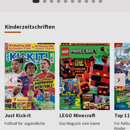
Kinderzeitschriften
Just Kick-it
LEGO Minecraft
Top 11
Fußball für Jugendliche
Das Magazin zum Game
Für fußb
Kinder