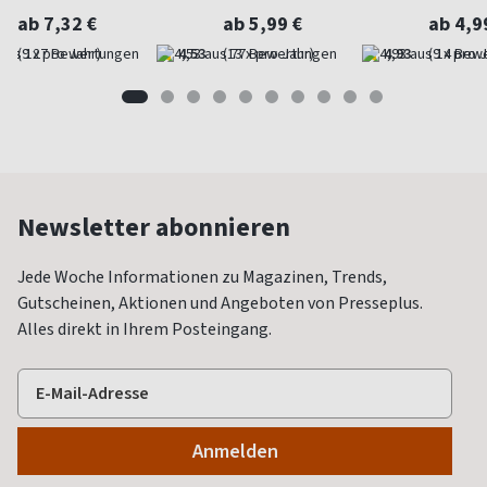
ab 7,32 €
ab 5,99 €
ab 4,9
(9 x pro Jahr)
4,53
(13 x pro Jahr)
4,93
(9 x pro 
Newsletter abonnieren
Jede Woche Informationen zu Magazinen, Trends,
Gutscheinen, Aktionen und Angeboten von Presseplus.
Alles direkt in Ihrem Posteingang.