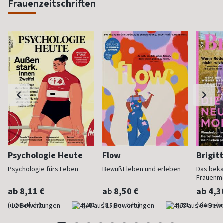
Frauenzeitschriften
Psychologie Heute
Flow
Brigit
Psychologie fürs Leben
Bewußt leben und erleben
Das bek
Frauenm
ab 8,11 €
ab 8,50 €
ab 4,3
(monatlich)
4,40
(8 x pro Jahr)
4,63
(vierzehn