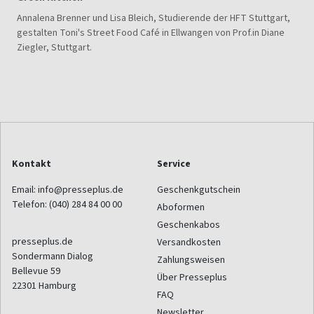
Annalena Brenner und Lisa Bleich, Studierende der HFT Stuttgart,
gestalten Toni's Street Food Café in Ellwangen von Prof.in Diane
Ziegler, Stuttgart.
Kontakt
Service
Email:
info@presseplus.de
Geschenkgutschein
Telefon:
(040) 284 84 00 00
Aboformen
Geschenkabos
presseplus.de
Versandkosten
Sondermann Dialog
Zahlungsweisen
Bellevue 59
Über Presseplus
22301
Hamburg
FAQ
Newsletter