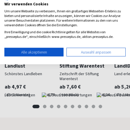
Wir verwenden Cookies
Um unsere Webseite zu verbessern, Ihnen ein großartiges Webseiten-Erlebnis zu
bieten und personalisierte Inhalte anzuzeigen, können wir Cookies zur Analyse
unserer Besucherdaten platzieren. Für weitere Informationen zu den von uns
verwendeten Cookies öffnen Sie die Einstellungen.
Ihre Einwilligung und die cookie Richtlinie gelten für alle Websites von
„presseplus.de“, einschließlich: www.presseplus.de, aktion.presseplus.de.
Alle akzeptieren
Auswahl anpassen
Landlust
Stiftung Warentest
LandI
Schönstes Landleben
Zeitschrift der Stiftung
Land erl
Warentest
ab 4,97 €
ab 7,60 €
ab 5,2
(alle 2 Monate)
4,79
(monatlich)
4,14
(alle 2 M