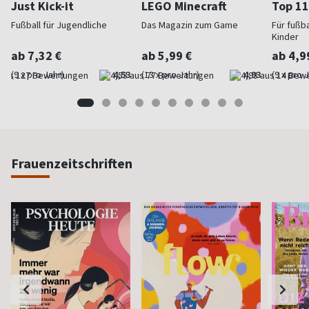
Just Kick-it
LEGO Minecraft
Top 11
Fußball für Jugendliche
Das Magazin zum Game
Für fußb
Kinder
ab 7,32 €
ab 5,99 €
ab 4,9
(9 x pro Jahr)
4,53
(13 x pro Jahr)
4,93
(9 x pro 
Frauenzeitschriften