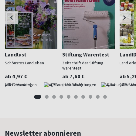
Landlust
Stiftung Warentest
LandI
Schönstes Landleben
Zeitschrift der Stiftung
Land erl
Warentest
ab 4,97 €
ab 7,60 €
ab 5,2
(alle 2 Monate)
4,79
(monatlich)
4,14
(alle 2 M
Newsletter abonnieren