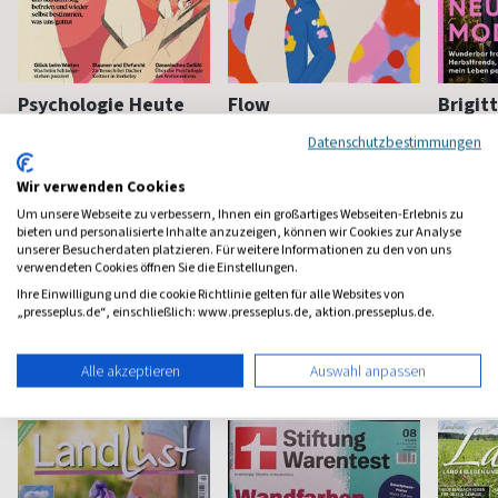
Psychologie Heute
Flow
Brigit
Psychologie fürs Leben
Bewußt leben und erleben
Das bek
Datenschutzbestimmungen
Frauenm
ab 8,11 €
ab 8,50 €
ab 4,3
Wir verwenden Cookies
(monatlich)
4,40
(8 x pro Jahr)
4,63
(vierzehn
Um unsere Webseite zu verbessern, Ihnen ein großartiges Webseiten-Erlebnis zu
bieten und personalisierte Inhalte anzuzeigen, können wir Cookies zur Analyse
unserer Besucherdaten platzieren. Für weitere Informationen zu den von uns
verwendeten Cookies öffnen Sie die Einstellungen.
Ihre Einwilligung und die cookie Richtlinie gelten für alle Websites von
„presseplus.de“, einschließlich: www.presseplus.de, aktion.presseplus.de.
Haus & Garten Magazine
Alle akzeptieren
Auswahl anpassen