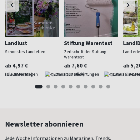
Landlust
Stiftung Warentest
LandI
Schönstes Landleben
Zeitschrift der Stiftung
Land erl
Warentest
ab 4,97 €
ab 7,60 €
ab 5,2
(alle 2 Monate)
4,79
(monatlich)
4,14
(alle 2 M
Newsletter abonnieren
Jede Woche Informationen zu Magazinen, Trends,