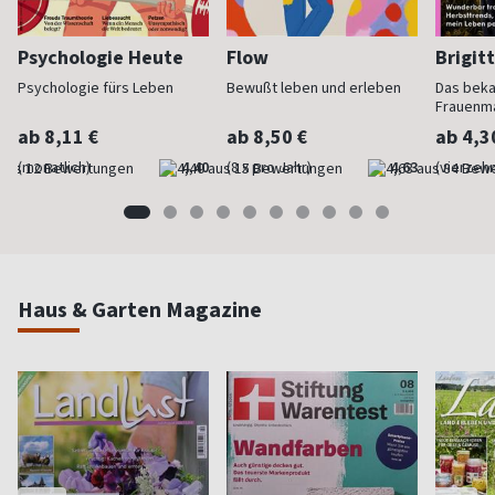
Psychologie Heute
Flow
Brigit
Psychologie fürs Leben
Bewußt leben und erleben
Das bek
Frauenm
ab 8,11 €
ab 8,50 €
ab 4,3
(monatlich)
4,40
(8 x pro Jahr)
4,63
(vierzehn
Haus & Garten Magazine