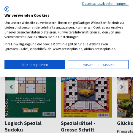
zum Geschenkabo-Finder
Datenschutzbestimmungen
Wir verwenden Cookies
Um unsere Webseite zu verbessern, Ihnen ein großartiges Webseiten-Erlebnis zu
bieten und personalisierte Inhalte anzuzeigen, können wir Cookies zur Analyse
Weitere Raetsel-Magazine
unserer Besucherdaten platzieren. Für weitere Informationen zu den von uns
verwendeten Cookies öffnen Sie die Einstellungen.
Ihre Einwilligung und die cookie Richtlinie gelten für alle Websites von
„presseplus.de“, einschließlich: www.presseplus.de, aktion.presseplus.de.
Alle akzeptieren
Auswahl anpassen
Logisch Spezial
Spezialrätsel -
Glücks
Sudoku
Grosse Schrift
Preisräts