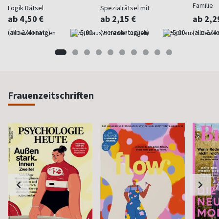
Familie
Logik Rätsel
Spezialrätsel mit
vergrößerter Schrift
ab 4,50 €
ab 2,15 €
ab 2,2
(alle 2 Monate)
5,00
(vierzehntäglich)
5,00
(alle 2 M
Frauenzeitschriften