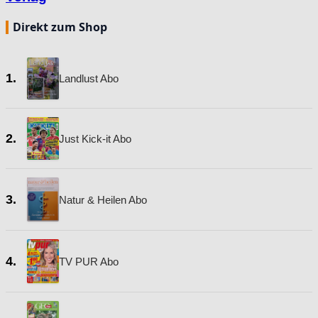
Direkt zum Shop
1.
Landlust Abo
2.
Just Kick-it Abo
3.
Natur & Heilen Abo
4.
TV PUR Abo