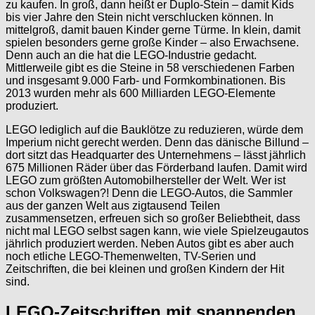
zu kaufen. In groß, dann heißt er Duplo-Stein – damit Kids
bis vier Jahre den Stein nicht verschlucken können. In
mittelgroß, damit bauen Kinder gerne Türme. In klein, damit
spielen besonders gerne große Kinder – also Erwachsene.
Denn auch an die hat die LEGO-Industrie gedacht.
Mittlerweile gibt es die Steine in 58 verschiedenen Farben
und insgesamt 9.000 Farb- und Formkombinationen. Bis
2013 wurden mehr als 600 Milliarden LEGO-Elemente
produziert.
LEGO lediglich auf die Bauklötze zu reduzieren, würde dem
Imperium nicht gerecht werden. Denn das dänische Billund –
dort sitzt das Headquarter des Unternehmens – lässt jährlich
675 Millionen Räder über das Förderband laufen. Damit wird
LEGO zum größten Automobilhersteller der Welt. Wer ist
schon Volkswagen?! Denn die LEGO-Autos, die Sammler
aus der ganzen Welt aus zigtausend Teilen
zusammensetzen, erfreuen sich so großer Beliebtheit, dass
nicht mal LEGO selbst sagen kann, wie viele Spielzeugautos
jährlich produziert werden. Neben Autos gibt es aber auch
noch etliche LEGO-Themenwelten, TV-Serien und
Zeitschriften, die bei kleinen und großen Kindern der Hit
sind.
LEGO-Zeitschriften mit spannenden