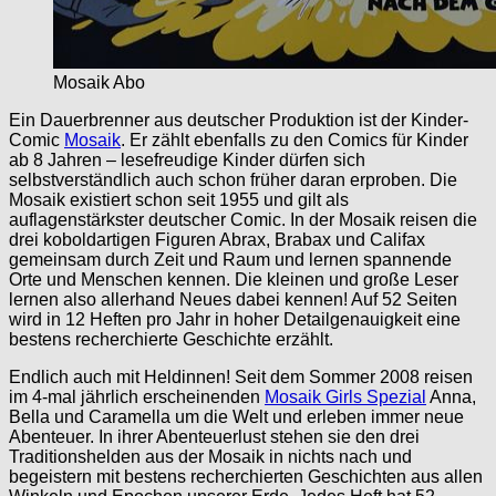
Mosaik Abo
Ein Dauerbrenner aus deutscher Produktion ist der Kinder-
Comic
Mosaik
. Er zählt ebenfalls zu den Comics für Kinder
ab 8 Jahren – lesefreudige Kinder dürfen sich
selbstverständlich auch schon früher daran erproben. Die
Mosaik existiert schon seit 1955 und gilt als
auflagenstärkster deutscher Comic. In der Mosaik reisen die
drei koboldartigen Figuren Abrax, Brabax und Califax
gemeinsam durch Zeit und Raum und lernen spannende
Orte und Menschen kennen. Die kleinen und große Leser
lernen also allerhand Neues dabei kennen! Auf 52 Seiten
wird in 12 Heften pro Jahr in hoher Detailgenauigkeit eine
bestens recherchierte Geschichte erzählt.
Endlich auch mit Heldinnen! Seit dem Sommer 2008 reisen
im 4-mal jährlich erscheinenden
Mosaik Girls Spezial
Anna,
Bella und Caramella um die Welt und erleben immer neue
Abenteuer. In ihrer Abenteuerlust stehen sie den drei
Traditionshelden aus der Mosaik in nichts nach und
begeistern mit bestens recherchierten Geschichten aus allen