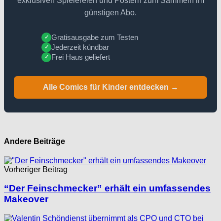
exklusiven Spielereien und Postern zum Sammeln im
günstigen Abo.
Gratisausgabe zum Testen
✓
Jederzeit kündbar
✓
Frei Haus geliefert
✓
Alle Comics für Kinder entdecken →
Andere Beiträge
Vorheriger Beitrag
“Der Feinschmecker” erhält ein umfassendes
Makeover