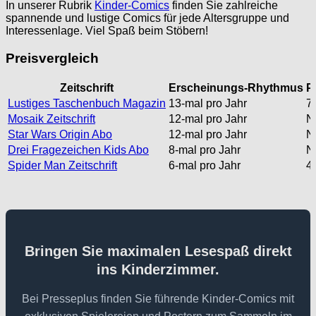
In unserer Rubrik
Kinder-Comics
finden Sie zahlreiche
spannende und lustige Comics für jede Altersgruppe und
Interessenlage. Viel Spaß beim Stöbern!
Preisvergleich
Zeitschrift
Erscheinungs-Rhythmus
P
Lustiges Taschenbuch Magazin
13-mal pro Jahr
7,
Mosaik Zeitschrift
12-mal pro Jahr
N
Star Wars Origin Abo
12-mal pro Jahr
N
Drei Fragezeichen Kids Abo
8-mal pro Jahr
N
Spider Man Zeitschrift
6-mal pro Jahr
4,
Bringen Sie maximalen Lesespaß direkt
ins Kinderzimmer.
Bei Presseplus finden Sie führende Kinder-Comics mit