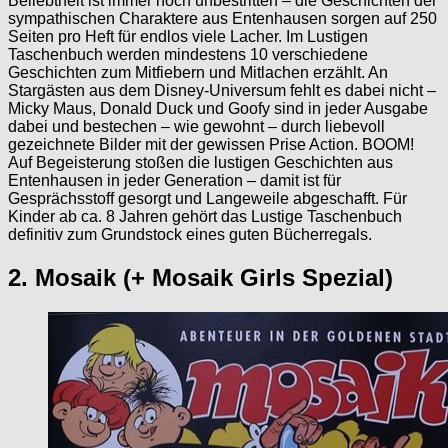
Beliebtheit ist immer noch unbestritten – die Geschichten der
sympathischen Charaktere aus Entenhausen sorgen auf 250
Seiten pro Heft für endlos viele Lacher. Im Lustigen
Taschenbuch werden mindestens 10 verschiedene
Geschichten zum Mitfiebern und Mitlachen erzählt. An
Stargästen aus dem Disney-Universum fehlt es dabei nicht –
Micky Maus, Donald Duck und Goofy sind in jeder Ausgabe
dabei und bestechen – wie gewohnt – durch liebevoll
gezeichnete Bilder mit der gewissen Prise Action. BOOM!
Auf Begeisterung stoßen die lustigen Geschichten aus
Entenhausen in jeder Generation – damit ist für
Gesprächsstoff gesorgt und Langeweile abgeschafft. Für
Kinder ab ca. 8 Jahren gehört das Lustige Taschenbuch
definitiv zum Grundstock eines guten Bücherregals.
2. Mosaik (+ Mosaik Girls Spezial)