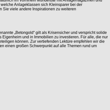
 natürlich im Vorhinein wunderbar mit Anlagemagazinen und
f welche Anlageklassen sich Kleinsparer bei der
 Sie viele andere Inspirationen zu weiteren
nte „Betongold“ gilt als Krisensicher und verspricht solide
Eigenheim und in Immobilien zu investieren. Für alle, die nur
teiligen können. Zur vertiefenden Lektüre empfehlen wir die
en einen großen Schwerpunkt auf alle Themen rund um