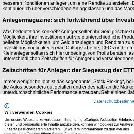
besseren Konditionen anlegen, um eine Rendite zu erzielen. Di
kontinuierlich über verschiedene Anlageklassen und das Mark
Anlegermagazine: sich fortwährend über Inves
Was bedeutet das konkret? Anleger sollten ihr Geld geschickt
Möglichkeit, ihre Investitionen auf viele unterschiedliche Pr
beliebte Möglichkeiten, um Geld anzulegen und Renditen zu si
Investitionsmöglichkeiten wie Optionsscheine, CFDs und Termi
Kleinanleger sollten sich hier unbedingt von Profis beraten l
unterschiedlichen Zeitschriften für Anleger und verschiedene
Zeitschriften für Anleger: der Siegeszug der ET
Immer weniger beliebt ist das sogenannte „Stock Picking“, bei 
die Autos besonders gut gefallen und er deshalb an die Marke 
unterdurchschnittliche Performance erzeugen. Seit einigen Ja
sondern alle Aktien eines Index wie etwa dem DAX kaufen. Ein E
Datenschutzbestimm
Anlageklassen und die passende Anl
Wir verwenden Cookies
Um unsere Webseite zu verbessern, Ihnen ein großartiges Webseiten-Erlebnis 
Entscheidend für den Erfolg von Investoren sind die untersch
bieten und personalisierte Inhalte anzuzeigen, können wir Cookies zur Analyse
Aktienfonds, ETFs, Anleihen und weiteren Sachwerten wie Gol
unserer Besucherdaten platzieren. Für weitere Informationen zu den von uns