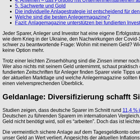
4. Anleihen – das Portfolio mit Unternehmensanleihen a
5. Sachwerte und Gold
Die individuelle Anlagestrategie ist entscheidend für de
Welche sind die besten Anlegermagazine?
Fazit: Anlagemagazine unterstützen bei fundierten Inv
Jeder Sparer, Anleger und Investor hat eine eigene Erfolgsstrat
wie dem Krieg in der Ukraine, den Nachwirkungen der Covid-1
schwer zu beantwortende Frage: Wohin mit meinem Geld? Wie 
keine Option mehr.
Trotz einer leichten Zinserhöhung sind die Zinsen immer noch 
Wer also nichts mit seinem Geld unternimmt, schaut praktisch 
fundierten Zeitschriften für Anleger finden Sparer viele Tip
der aktuellen Marktlage und welche Anlegermagazine sollten 
einen vielversprechenden Überblick.
Geldanlage: Diversifizierung schafft 
Studien zeigen, dass deutsche Sparer im Schnitt rund
11,4 % 
Deutschen zu führenden Sparern im internationalen Vergleich
Geld nicht benötigt wird, soll es “arbeiten”. Doch das ist leicht
Die vermeintlich sichere Anlage auf dem Tagesgeldkonto oder 
unser Geld an Wert verliert. Angesichts der aktuellen Inflation