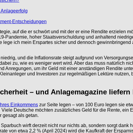
bsichern?
n Anlageerfolg
estment-Entscheidungen
egie, auf die er schwört und mit der er eine Rendite erzielen mö
9-Pandemie, hoher Staatsverschuldung und anhaltend niedriger
lege ich mein Erspartes sicher und dennoch gewinnbringend a
niedrig, und die Inflationsrate steigt aufgrund von Versorgung
dabei zu, wie es weniger wert wird. Aber das muss natürlich ni
ps und Anregungen, um ihr Geld mit einer anständigen Rendite u
Kleinanleger und Investoren zur regelmäßigen Lektüre nutzen,
Sicherheit – und Anlagemagazine liefer
ihres Einkommens
zur Seite legen – von 100 Euro legen sie et
. Viele Deutsche möchten zusätzliches Geld für die Rente, ei
er gesagt als getan.
Sparbuch wirft derzeit nicht nur nichts ab, sondern sorgt dank
srate von etwa 2,2 % (April 2024) wird die Kaufkraft der Ersparn