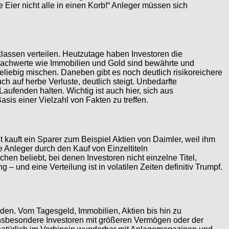
 Eier nicht alle in einen Korb!“ Anleger müssen sich
lassen verteilen. Heutzutage haben Investoren die
n, Sachwerte wie Immobilien und Gold sind bewährte und
liebig mischen. Daneben gibt es noch deutlich risikoreichere
 auf herbe Verluste, deutlich steigt. Unbedarfte
aufenden halten. Wichtig ist auch hier, sich aus
sis einer Vielzahl von Fakten zu treffen.
t kauft ein Sparer zum Beispiel Aktien von Daimler, weil ihm
e Anleger durch den Kauf von Einzeltiteln
n beliebt, bei denen Investoren nicht einzelne Titel,
 und eine Verteilung ist in volatilen Zeiten definitiv Trumpf.
iden. Vom Tagesgeld, Immobilien, Aktien bis hin zu
Insbesondere Investoren mit größeren Vermögen oder der