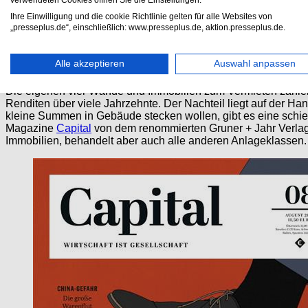
Absicht, für die Rente zu sparen, sollten unbedingt eine pro
verwendeten Cookies öffnen Sie die Einstellungen.
Zeitschriften für Investoren vorbereiten. Nachfolgend haben w
Ihre Einwilligung und die cookie Richtlinie gelten für alle Websites von
Zusammenstellung ihres Portfolios konzentrieren können und 
„presseplus.de“, einschließlich: www.presseplus.de, aktion.presseplus.de.
Investitionsmöglichkeiten erhalten. Die Zeitschriften für Anle
1. Immobilien – “Betongold” für die Geldanlage
Alle akzeptieren
Auswahl anpassen
Die eigenen vier Wände und Immobilien zum Vermieten zählen 
Renditen über viele Jahrzehnte. Der Nachteil liegt auf der Ha
kleine Summen in Gebäude stecken wollen, gibt es eine schier
Magazine
Capital
von dem renommierten Gruner + Jahr Verla
Immobilien, behandelt aber auch alle anderen Anlageklassen.