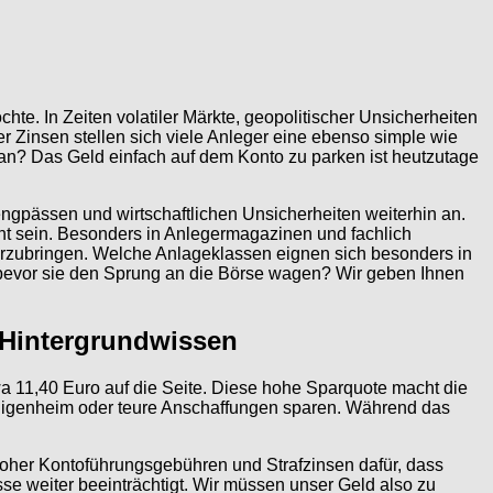
chte. In Zeiten volatiler Märkte, geopolitischer Unsicherheiten
 Zinsen stellen sich viele Anleger eine ebenso simple wie
n? Das Geld einfach auf dem Konto zu parken ist heutzutage
sengpässen und wirtschaftlichen Unsicherheiten weiterhin an.
cht sein. Besonders in Anlegermagazinen und fachlich
nterzubringen. Welche Anlageklassen eignen sich besonders in
 bevor sie den Sprung an die Börse wagen? Wir geben Ihnen
n Hintergrundwissen
wa 11,40 Euro auf die Seite. Diese hohe Sparquote macht die
n Eigenheim oder teure Anschaffungen sparen. Während das
 hoher Kontoführungsgebühren und Strafzinsen dafür, dass
isse weiter beeinträchtigt. Wir müssen unser Geld also zu