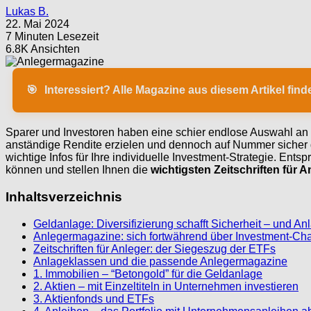
Lukas B.
22. Mai 2024
7 Minuten Lesezeit
6.8K Ansichten
🎯
Interessiert? Alle Magazine aus diesem Artikel fin
Sparer und Investoren haben eine schier endlose Auswahl an 
anständige Rendite erzielen und dennoch auf Nummer sicher g
wichtige Infos für Ihre individuelle Investment-Strategie. Entsp
können und stellen Ihnen die
wichtigsten Zeitschriften für A
Inhaltsverzeichnis
Geldanlage: Diversifizierung schafft Sicherheit – und A
Anlegermagazine: sich fortwährend über Investment-Ch
Zeitschriften für Anleger: der Siegeszug der ETFs
Anlageklassen und die passende Anlegermagazine
1. Immobilien – “Betongold” für die Geldanlage
2. Aktien – mit Einzeltiteln in Unternehmen investieren
3. Aktienfonds und ETFs