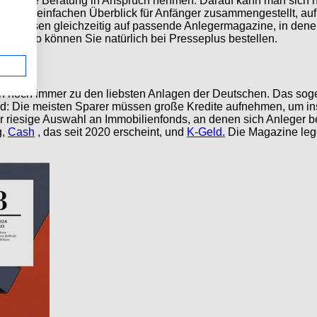
fessionelle Beratung in Anspruch nehmen. Darauf kann man sich
ir einen einfachen Überblick für Anfänger zusammengestellt, au
verweisen gleichzeitig auf passende Anlegermagazine, in denen
ger im Abo können Sie natürlich bei Presseplus bestellen.
noch immer zu den liebsten Anlagen der Deutschen. Das sogenan
nd: Die meisten Sparer müssen große Kredite aufnehmen, um ins 
 riesige Auswahl an Immobilienfonds, an denen sich Anleger be
g,
Cash
, das seit 2020 erscheint, und
K-Geld.
Die Magazine leg