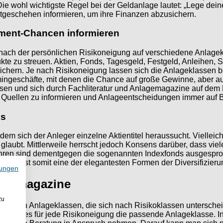
e wohl wichtigste Regel bei der Geldanlage lautet: „Lege deine
tgeschehen informieren, um ihre Finanzen abzusichern.
tment-Chancen informieren
 nach der persönlichen Risikoneigung auf verschiedene Anlagek
odukte zu streuen. Aktien, Fonds, Tagesgeld, Festgeld, Anleihe
chern. Je nach Risikoneigung lassen sich die Anlageklassen be
ngeschäfte, mit denen die Chance auf große Gewinne, aber auch
assen und sich durch Fachliteratur und Anlagemagazine auf dem L
n Quellen zu informieren und Anlageentscheidungen immer auf Ba
Fs
dem sich der Anleger einzelne Aktientitel heraussucht. Vielleich
glaubt. Mittlerweile herrscht jedoch Konsens darüber, dass viel
hren sind dementgegen die sogenannten Indexfonds ausgesproche
TF ist somit eine der elegantesten Formen der Diversifizierung –
ungen
egermagazine
zu
iedlichen Anlageklassen, die sich nach Risikoklassen untersche
d gibt es für jede Risikoneigung die passende Anlageklasse. 