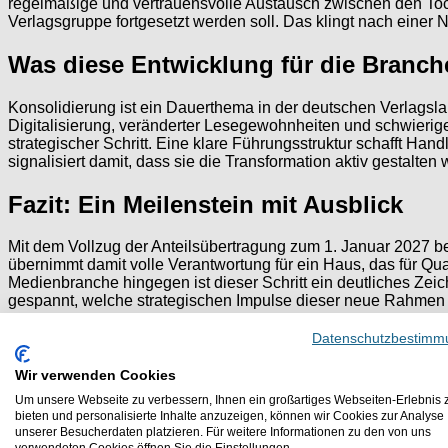
regelmäßige und vertrauensvolle Austausch zwischen den Toc
Verlagsgruppe fortgesetzt werden soll. Das klingt nach einer Ne
Was diese Entwicklung für die Branch
Konsolidierung ist ein Dauerthema in der deutschen Verlagsla
Digitalisierung, veränderter Lesegewohnheiten und schwieri
strategischer Schritt. Eine klare Führungsstruktur schafft Han
signalisiert damit, dass sie die Transformation aktiv gestalten 
Fazit: Ein Meilenstein mit Ausblick
Mit dem Vollzug der Anteilsübertragung zum 1. Januar 2027 
übernimmt damit volle Verantwortung für ein Haus, das für Qual
Medienbranche hingegen ist dieser Schritt ein deutliches Zeic
gespannt, welche strategischen Impulse dieser neue Rahmen fü
Datenschutzbestimm
Andere Beiträge
Wir verwenden Cookies
Vorheriger Beitrag
Um unsere Webseite zu verbessern, Ihnen ein großartiges Webseiten-Erlebnis 
bieten und personalisierte Inhalte anzuzeigen, können wir Cookies zur Analyse
unserer Besucherdaten platzieren. Für weitere Informationen zu den von uns
Bertelsmann startet stark ins Jahr 2026: Wachs