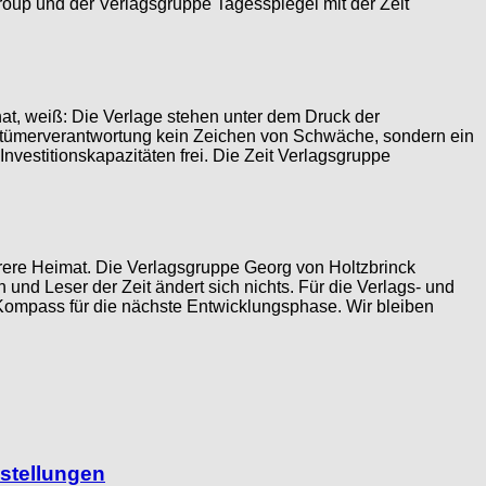
oup und der Verlagsgruppe Tagesspiegel mit der Zeit
hat, weiß: Die Verlage stehen unter dem Druck der
entümerverantwortung kein Zeichen von Schwäche, sondern ein
Investitionskapazitäten frei. Die Zeit Verlagsgruppe
rere Heimat. Die Verlagsgruppe Georg von Holtzbrinck
 und Leser der Zeit ändert sich nichts. Für die Verlags- und
r Kompass für die nächste Entwicklungsphase. Wir bleiben
nstellungen