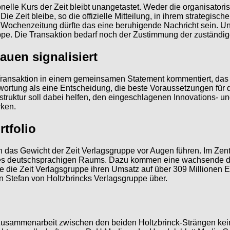
elle Kurs der Zeit bleibt unangetastet. Weder die organisatori
Zeit bleibe, so die offizielle Mitteilung, in ihrem strategisch
Wochenzeitung dürfte das eine beruhigende Nachricht sein. U
pe. Die Transaktion bedarf noch der Zustimmung der zuständig
uen signalisiert
 Transaktion in einem gemeinsamen Statement kommentiert, das
rtung als eine Entscheidung, die beste Voraussetzungen für d
struktur soll dabei helfen, den eingeschlagenen Innovations- un
rken.
rtfolio
ich das Gewicht der Zeit Verlagsgruppe vor Augen führen. Im Zen
des deutschsprachigen Raums. Dazu kommen eine wachsende dig
 die Zeit Verlagsgruppe ihren Umsatz auf über 309 Millionen Eu
on Stefan von Holtzbrincks Verlagsgruppe über.
 Zusammenarbeit zwischen den beiden Holtzbrinck-Strängen kei