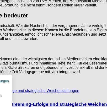
htergesellschaften von DvH Medien, der Handelsblatt Media Gr
uordnung, die nicht trennt, sondern Rollen klarer verteilt.
e bedeutet
ndschaft. Wer die Nachrichten der vergangenen Jahre verfolgt 
ger Werbemärkte. In diesem Kontext ist die Bündelung von Eig
dlungsfähigkeit, ermöglicht schnellere Entscheidungen und setzt 
will und nicht abwarten.
bekommt eine der wichtigsten deutschen Medienmarken eine kla
itätsjournalismus und inhaltliche Tiefe steht. Für die Leserinnen
hen: Klare Strukturen und gebündelte Investitionskraft sind de
r die Zeit Verlagsgruppe mit sich bringen wird.
ungen
zu
tum, Streaming-Erfolge und strategische Weiche