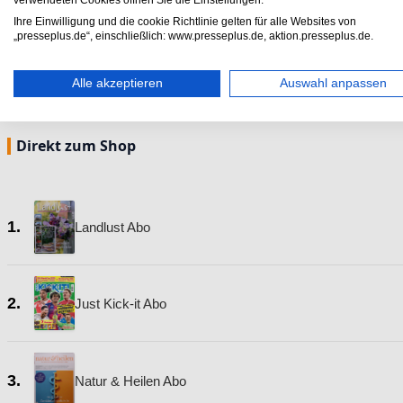
verwendeten Cookies öffnen Sie die Einstellungen.
Ihre Einwilligung und die cookie Richtlinie gelten für alle Websites von
„presseplus.de“, einschließlich: www.presseplus.de, aktion.presseplus.de.
Nächster Beitrag
Unterwegs zu Hause: Die 7 besten Wohnmobil Ze
Alle akzeptieren
Auswahl anpassen
Direkt zum Shop
1.
Landlust Abo
2.
Just Kick-it Abo
3.
Natur & Heilen Abo