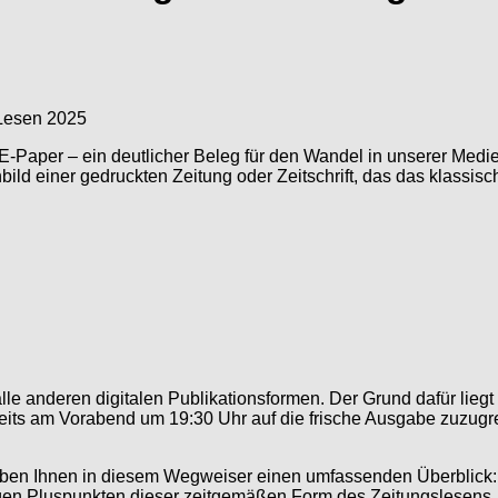
 E-Paper – ein deutlicher Beleg für den Wandel in unserer Medi
ild einer gedruckten Zeitung oder Zeitschrift, das das klassisch
le anderen digitalen Publikationsformen. Der Grund dafür liegt 
eits am Vorabend um 19:30 Uhr auf die frische Ausgabe zuzugre
ir geben Ihnen in diesem Wegweiser einen umfassenden Überbli
ltigen Pluspunkten dieser zeitgemäßen Form des Zeitungslesens.