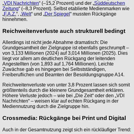
„
VDI Nachrichten
“ (–15,2 Prozent) und der „
Süddeutschen
Zeitung
“ (–8,3 Prozent). Selbst etablierte Medienmarken wie
„
F.A.Z.
“, „
Welt
“ und „
Der Spiegel
“ mussten Rückgänge
hinnehmen.
Reichweitenverluste auch strukturell bedingt
Allerdings ist nicht jede Abnahme dramatisch: Die
Grundgesamtheit der Zielgruppe ist ebenfalls geschrumpft –
von 3,133 Millionen (2024) auf 3,014 Millionen (2025). Dies
liegt vor allem am deutlichen Rückgang der leitenden
Angestellten (von 1,893 auf 1,764 Millionen). Leichte
Zuwächse gab es hingegen bei Selbstständigen,
Freiberuflichen und Beamten der Besoldungsgruppe A14.
Reichweitenverluste von unter 3,8 Prozent lassen sich somit
größtenteils durch die kleinere Grundgesamtheit erklären.
Höhere Verluste jedoch – wie bei „Die Zeit“ oder den „VDI
Nachrichten“ – weisen klar auf echten Rückgang in der
Mediennutzung durch die Zielgruppe hin.
Crossmedia: Rückgänge bei Print und Digital
Auch in der Gesamtnutzung zeigt sich ein rückläufiger Trend: