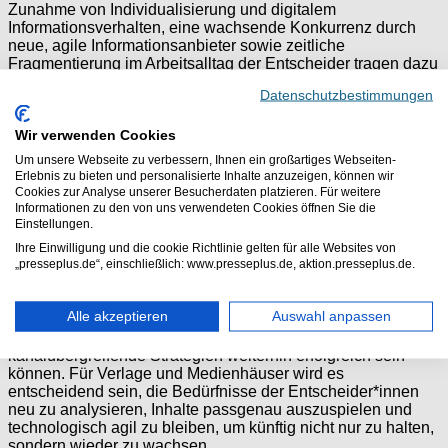
Zunahme von Individualisierung und digitalem
Informationsverhalten, eine wachsende Konkurrenz durch
neue, agile Informationsanbieter sowie zeitliche
Fragmentierung im Arbeitsalltag der Entscheider tragen dazu
bei, dass klassische Medienangebote an Bedeutung
Datenschutzbestimmungen
verlieren.
Wir verwenden Cookies
Fazit: Alarmzeichen und Chancen zugleich
Um unsere Webseite zu verbessern, Ihnen ein großartiges Webseiten-
Erlebnis zu bieten und personalisierte Inhalte anzuzeigen, können wir
Die Ergebnisse der LAE 2025 sind ein Weckruf für die
Cookies zur Analyse unserer Besucherdaten platzieren. Für weitere
Branche. Reichweitenverluste bei fast allen Marken,
Informationen zu den von uns verwendeten Cookies öffnen Sie die
sinkende Printnutzung und rückläufige digitale Reichweiten
Einstellungen.
unter Entscheidern zeigen deutlich: Medien müssen neue
Ihre Einwilligung und die cookie Richtlinie gelten für alle Websites von
Wege finden, um diese attraktive, aber anspruchsvolle
„presseplus.de“, einschließlich: www.presseplus.de, aktion.presseplus.de.
Zielgruppe zu erreichen.
Die wenigen Gewinner wie „Capital“ oder das „Handwerk
Alle akzeptieren
Auswahl anpassen
Magazin“ beweisen jedoch, dass differenzierte
Positionierung, zielgerichteter Content und
kanalübergreifende Strategien weiterhin erfolgreich sein
können. Für Verlage und Medienhäuser wird es
entscheidend sein, die Bedürfnisse der Entscheider*innen
neu zu analysieren, Inhalte passgenau auszuspielen und
technologisch agil zu bleiben, um künftig nicht nur zu halten,
sondern wieder zu wachsen.