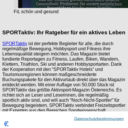
Fit, schön und gesund
SPORTaktiv: Ihr Ratgeber für ein aktives Leben
SPORTaktiv
ist der perfekte Begleiter für alle, die durch
regelmäßige Bewegung, Hobbysport und Fitness ihre
Lebensqualität steigern möchten. Das Magazin bietet
fundierte Reportagen zu Fitness, Laufen, Biken, Wandern,
Klettern, Triathlon, Ski und anderen Hobbysportarten. Dank
der Kooperation mit den “SPORTaktiv Hotels” und
Tourismusregionen können maßgeschneiderte
Buchungspakete für den Aktivurlaub direkt über das Magazin
entdeckt werden. Mit einer Auflage von 50.000 Stück ist
SPORTaktiv das größte Aktivsport-Magazin Österreichs. Es
richtet sich an Leser und Leserinnen, die regelmäßig
sportlich aktiv sind, und will auch “Noch-Nicht-Sportler” für
Bewegung begeistern. SPORTaktiv verbindet Freizeitsportler
mit Experten aus den Bereichen Sportwissenschaft,
Sportmedizin, Training und Ernährung, und bietet so
Datenschutzbestimmungen
wertvolle Tipps und Anregungen für ein aktives und
gesundes Leben.