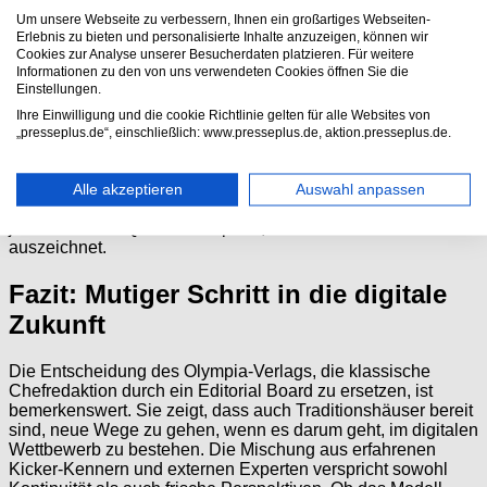
Teamstrukturen vor, während die Interimsleitung das
Um unsere Webseite zu verbessern, Ihnen ein großartiges Webseiten-
operative Geschäft weiterführt.
Erlebnis zu bieten und personalisierte Inhalte anzuzeigen, können wir
Cookies zur Analyse unserer Besucherdaten platzieren. Für weitere
Die Neuaufstellung kommt zu einer Zeit, in der das Haus
Informationen zu den von uns verwendeten Cookies öffnen Sie die
Einstellungen.
auch personelle Veränderungen verkraften musste. Der
langjährige Vermarktungschef Martin Schumacher verließ
Ihre Einwilligung und die cookie Richtlinie gelten für alle Websites von
den Olympia-Verlag zum Jahresende 2025. Umso wichtiger
„presseplus.de“, einschließlich: www.presseplus.de, aktion.presseplus.de.
erscheint es, mit dem neuen Editorial Board Stabilität und
gleichzeitig Innovation zu schaffen. Die Branche beobachtet
gespannt, ob das neue Führungsmodell den Kicker
Alle akzeptieren
Auswahl anpassen
erfolgreich ins digitale Zeitalter führen kann, ohne die
journalistische Qualität zu opfern, die den Traditionstitel
auszeichnet.
Fazit: Mutiger Schritt in die digitale
Zukunft
Die Entscheidung des Olympia-Verlags, die klassische
Chefredaktion durch ein Editorial Board zu ersetzen, ist
bemerkenswert. Sie zeigt, dass auch Traditionshäuser bereit
sind, neue Wege zu gehen, wenn es darum geht, im digitalen
Wettbewerb zu bestehen. Die Mischung aus erfahrenen
Kicker-Kennern und externen Experten verspricht sowohl