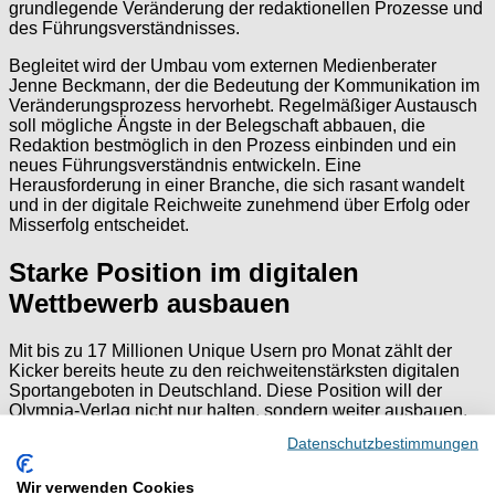
grundlegende Veränderung der redaktionellen Prozesse und
des Führungsverständnisses.
Begleitet wird der Umbau vom externen Medienberater
Jenne Beckmann, der die Bedeutung der Kommunikation im
Veränderungsprozess hervorhebt. Regelmäßiger Austausch
soll mögliche Ängste in der Belegschaft abbauen, die
Redaktion bestmöglich in den Prozess einbinden und ein
neues Führungsverständnis entwickeln. Eine
Herausforderung in einer Branche, die sich rasant wandelt
und in der digitale Reichweite zunehmend über Erfolg oder
Misserfolg entscheidet.
Starke Position im digitalen
Wettbewerb ausbauen
Mit bis zu 17 Millionen Unique Usern pro Monat zählt der
Kicker bereits heute zu den reichweitenstärksten digitalen
Sportangeboten in Deutschland. Diese Position will der
Olympia-Verlag nicht nur halten, sondern weiter ausbauen.
Der Umbau der Redaktion unterstreicht diesen Anspruch.
Datenschutzbestimmungen
Die neue Organisationsstruktur startet offiziell nach der
Fußball-Weltmeisterschaft im Sommer 2026. Bis dahin
Wir verwenden Cookies
bereitet das Editorial Board bereits die künftigen