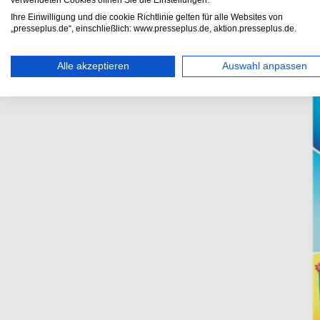
verwendeten Cookies öffnen Sie die Einstellungen.
fördert die emotionale Intelligenz und Empathie, da die Glub
Verantwortung zu übernehmen.
Ihre Einwilligung und die cookie Richtlinie gelten für alle Websites von
„presseplus.de“, einschließlich: www.presseplus.de, aktion.presseplus.de.
Alle akzeptieren
Auswahl anpassen