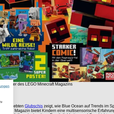
as Cover des LEGO Minecraft Magazins
ungen
zu
 die beliebten
Glubschis
zeigt, wie Blue Ocean auf Trends im Spi
enden Magazin bietet Kindern eine multisensorische Erfahrung