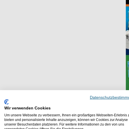
D
Datenschutzbestimm
Glubschis Sammelspaß
Wir verwenden Cookies
Um unsere Webseite zu verbessern, Ihnen ein großartiges Webseiten-Erlebnis 
Die Einführung einer Magazin- und Figurenkollektion rund um
bieten und personalisierte Inhalte anzuzeigen, können wir Cookies zur Analyse
unserer Besucherdaten platzieren. Für weitere Informationen zu den von uns
Kombination aus physischen Sammelfiguren und einem begleit