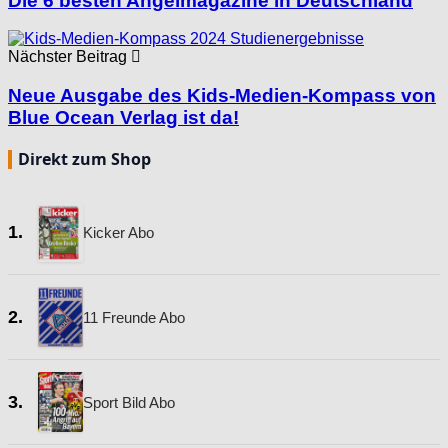
Die 6 besten Angelmagazine in Deutschland
Nächster Beitrag
Neue Ausgabe des Kids-Medien-Kompass von
Blue Ocean Verlag ist da!
Direkt zum Shop
1.
Kicker Abo
2.
11 Freunde Abo
3.
Sport Bild Abo