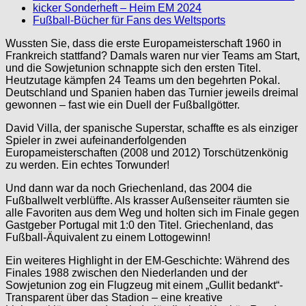
kicker Sonderheft – Heim EM 2024
Fußball-Bücher für Fans des Weltsports
Wussten Sie, dass die erste Europameisterschaft 1960 in
Frankreich stattfand? Damals waren nur vier Teams am Start,
und die Sowjetunion schnappte sich den ersten Titel.
Heutzutage kämpfen 24 Teams um den begehrten Pokal.
Deutschland und Spanien haben das Turnier jeweils dreimal
gewonnen – fast wie ein Duell der Fußballgötter.
David Villa, der spanische Superstar, schaffte es als einziger
Spieler in zwei aufeinanderfolgenden
Europameisterschaften (2008 und 2012) Torschützenkönig
zu werden. Ein echtes Torwunder!
Und dann war da noch Griechenland, das 2004 die
Fußballwelt verblüffte. Als krasser Außenseiter räumten sie
alle Favoriten aus dem Weg und holten sich im Finale gegen
Gastgeber Portugal mit 1:0 den Titel. Griechenland, das
Fußball-Äquivalent zu einem Lottogewinn!
Ein weiteres Highlight in der EM-Geschichte: Während des
Finales 1988 zwischen den Niederlanden und der
Sowjetunion zog ein Flugzeug mit einem „Gullit bedankt“-
Transparent über das Stadion – eine kreative