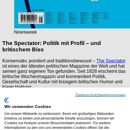
Newsweek
The Spectator: Politik mit Profil – und
britischem Biss
Konservativ, pointiert und traditionsbewusst –
The Spectator
ist eines der ältesten politischen Magazine der Welt und hat
seinen ganz eigenen Ton gefunden. Seit 1828 erscheint das
britische Wochenmagazin und kommentiert Politik,
Gesellschaft und Kultur mit bissigem britischen Humor und
klarer Haltung.
Datenschutzbestimmungen
Auch wenn die Perspektive nicht jeder Leserin und jedem
Leser entsprechen mag, ist The Spectator ein lesenswerter
Wir verwenden Cookies
Gegenpol in der englischen Medienlandschaft. Stilistisch
brillant, meinungsstark – und nie langweilig.
Um unsere Webseite zu verbessern, Ihnen ein großartiges Webseiten-
Erlebnis zu bieten und personalisierte Inhalte anzuzeigen, können wir
Ideal für:
Leser mit Interesse an konservativen Positionen,
Cookies zur Analyse unserer Besucherdaten platzieren. Für weitere
an Kulturdebatten und britischer Politik
Informationen zu den von uns verwendeten Cookies öffnen Sie die